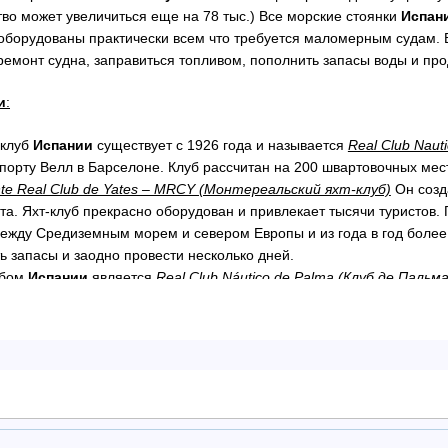
ество может увеличиться еще на 78 тыс.) Все морские стоянки
Испан
оборудованы практически всем что требуется маломерным судам. В 
ремонт судна, заправиться топливом, пополнить запасы воды и про
и
:
-клуб
Испании
существует с 1926 года и называется
Real Club Naut
 порту Велл в Барселоне. Клуб рассчитан на 200 швартовочных мест
te Real Club de Yates – MRCY (Монтереальский яхт-клуб)
Он созда
ста. Яхт-клуб прекрасно оборудован и привлекает тысячи туристов.
 между Средиземным морем и севером Европы и из года в год более
ь запасы и заодно провести несколько дней.
убом
Испании
является
Real Club Náutico de Palma (Клуб де Пальма
з яхт- клубов Балеарских островов. Он очень удобно расположен 
to Portals Mallorca (Пуерто Порталс Майорка)
,Это яхт-клуб с 198
ина яхт-клуба рассчитана на 670 мест. Здесь могут швартоваться 
овка к реализации проекта строительства марины El Alamillo Marin
34′ 18.23» 1º4′ 57.26».) Яхт-клуб в будущем займет на суше 55 га,