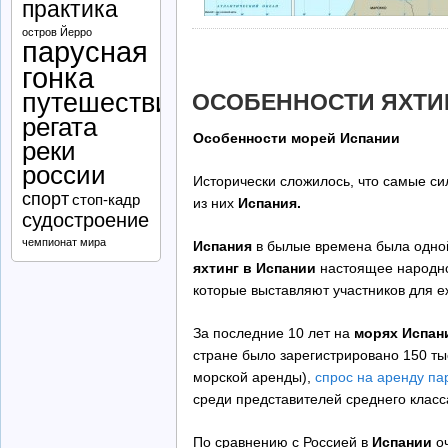
практика
остров Йерро
парусная
гонка
путешествие
ОСОБЕННОСТИ ЯХТИ
регата
Особенности морей Испании
реки
россии
Исторически сложилось, что самые с
спорт
стоп-кадр
из них
Испания.
судостроение
чемпионат мира
Испания
в былые времена была одно
яхтинг в Испании
настоящее народно
которые выставляют участников для е
За последние 10 лет на
морях Испан
стране было зарегистрировано 150 ты
морской аренды),
спрос на аренду па
среди представителей среднего класс
По сравнению с Россией в
Испании
оч