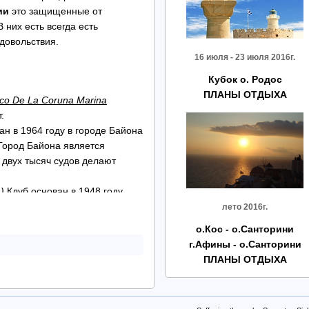
ии
это защищенные от
них есть всегда есть
довольствия.
16 июля - 23 июля 2016г.
Кубок о. Родос
ПЛАНЫ ОТДЫХА
ico De La Coruna Marina
.
н в 1964 году в городе Байона
 Город Байона является
 двух тысяч судов делают
)
Клуб основан в 1948 году.
и рассчитан на 1000
лето 2016г.
о.Кос - о.Санторини
6 года считается самым
г.Афины - о.Санторини
яхты длиной от 8 до 80
ПЛАНЫ ОТДЫХА
a на 847 мест в Мазароне.
 а на море 10 га.