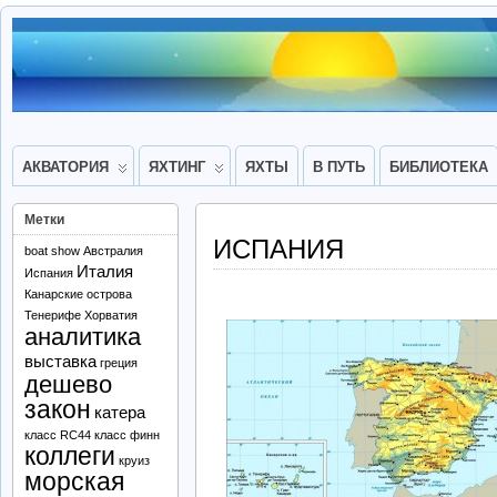
АКВАТОРИЯ
ЯХТИНГ
ЯХТЫ
В ПУТЬ
БИБЛИОТЕКА
Метки
ИСПАНИЯ
boat show
Австралия
Италия
Испания
Канарские острова
Тенерифе
Хорватия
аналитика
выставка
греция
дешево
закон
катера
класс RC44
класс финн
коллеги
круиз
морская