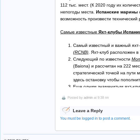
112 тыс. мест. (К 2020 году их колич
непогоды места.
Испанские марины
возможность произвести технический 
Самые известные
Яхт-клубы Испани
Самый известный и важный яхт
(RCNB)
. Яхт-клуб расположен в
Следующий по известности
Mon
(Baiona) и рассчитан на 222 ме
стратегической точкой на пути
здесь остановку чтобы пополнит
Еще одним знаменитым яхт-кл
Клуб де Пальма
самый главный и
Posted by
admin
at 9:38 пп
швартовочных мест.
Также нельзя не упомянуть
Puer
Leave a Reply
модным на острове Майорка. Мар
You must be logged in to post a comment.
метров.
В настоящий момент идет подгот
(Координаты местоположения: 37º