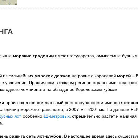
НГА
ильные
морские традиции
имеют государства, омываемые бурны
й из сильнейших
морских держав
на ровне с королевой
морей
– В
е увлечение. Практически в каждом регионе страны имеются свои
жегодного чемпионата на обладание Королевским кубком.
ии
произошел феноменальный рост популярности именно
яхтенн
с. единиц морского транспорта, в 2007-м – 200 тыс. По данным F
русных яхт
, особенно
12-метровых
, стремительно растет и начиная 
а.
ень развита
сеть яхт-клубов
. В настоящее время здесь существу