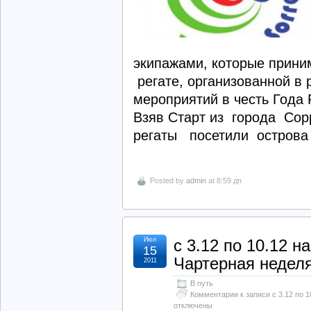
экипажами, которые прини
регате, организованной в 
мероприятий в честь Года 
Взяв Старт из города Сорр
регаты посетили острова К
Posted by
admin
at 8:59 дп
Июл
с 3.12 по 10.12 н
15
Чартерная неделя
2011
В путь
Комментарии
к записи с 3.12 по 
отключены