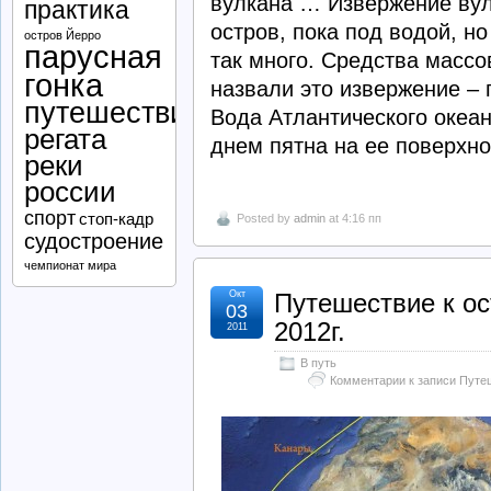
вулкана … Извержение вул
практика
остров, пока под водой, н
остров Йерро
парусная
так много. Средства масс
гонка
назвали это извержение –
путешествие
Вода Атлантического океан
регата
днем пятна на ее поверхн
реки
россии
спорт
стоп-кадр
Posted by
admin
at 4:16 пп
судостроение
чемпионат мира
Окт
Путешествие к о
03
2012г.
2011
В путь
Комментарии
к записи Путе