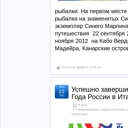
рыбалки. На первом месте
рыбалка на знаменитых Си
экземпляр Синего Марлина 
путешествия 22 сентября 
ноября 2012 на Кабо Верде
Мадейра, Канарские остро
Posted by
admin
at 12:05 дп
Июл
Успешно заверши
22
Года России в Ит
2011
В путь
Комментарии
к записи Успешно з
отключены