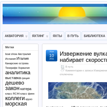
АКВАТОРИЯ
ЯХТИНГ
ЯХТЫ
В ПУТЬ
БИБЛИОТЕКА
Метки
Ноя
Извержение вулк
boat show
Австралия
10
Италия
набирает скорост
Испания
2011
Канарские острова
В путь
Тенерифе
Хорватия
Комментарии
к записи Извержени
аналитика
отключены
выставка
греция
дешево
закон
катера
класс RC44
класс финн
коллеги
круиз
морская