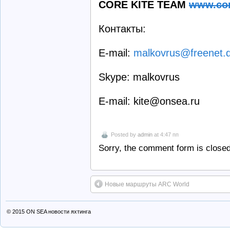
CORE KITE TEAM
www.cor
Контакты:
E-mail:
malkovrus@freenet.
Skype: malkovrus
E-mail: kite@onsea.ru
Posted by
admin
at 4:47 пп
Sorry, the comment form is closed 
Новые маршруты ARC World
© 2015
ON SEA новости яхтинга