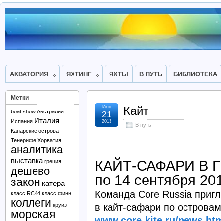
АКВАТОРИЯ
ЯХТИНГ
ЯХТЫ
В ПУТЬ
БИБЛИОТЕКА
Метки
Июн
Кайт
boat show
Австралия
21
Италия
Испания
2013
В путь
Канарские острова
Тенерифе
Хорватия
аналитика
выставка
КАЙТ-САФАРИ В ГР
греция
дешево
по 14 сентября 20
закон
катера
Команда Core Russia пригл
класс RC44
класс финн
коллеги
в кайт-сафари по островам
круиз
морская
www.core-kite.ru/news.ht