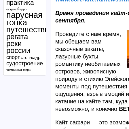
практика
остров Йерро
Время проведения кайт-с
парусная
сентября.
гонка
путешествие
Проведите с нам время,
регата
мы обещаем вам
реки
сказочные закаты,
россии
лазурные бухты,
спорт
стоп-кадр
судостроение
романтику необитаемых
чемпионат мира
островов, живописную
природу и стихию Эгейско
моменты под путешествия 
ощущения, взрыв эмоций и
катание на кайте там, куда
невозможно, и конечно
ВЕ
Кайт-сафари — это возмож