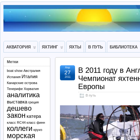
АКВАТОРИЯ
ЯХТИНГ
ЯХТЫ
В ПУТЬ
БИБЛИОТЕКА
Метки
Апр
В 2011 году в Ан
boat show
Австралия
27
Италия
Чемпионат яхтен
Испания
2011
Канарские острова
Европы
Тенерифе
Хорватия
аналитика
В путь
выставка
греция
дешево
закон
катера
класс RC44
класс финн
коллеги
круиз
морская