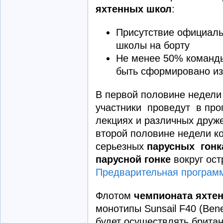
яхтенных школ
:
Присутствие официаль
школы на борту
Не менее 50% коман
быть сформировано из
В первой половине недел
участники проведут в про
лекциях и различных друж
второй половине недели к
серьезных
парусных гонк
парусной гонке
вокруг ост
Предварительная програм
Флотом
чемпионата яхте
монотипы Sunsail F40 (Bene
будет осуществлять брита