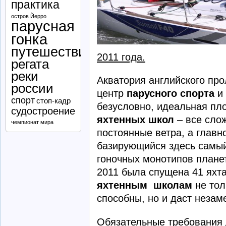
практика
остров Йерро
парусная
гонка
путешествие
2011 года.
регата
реки
Акватория английского пр
россии
центр
парусного спорта
и 
спорт
стоп-кадр
безусловно, идеальная пл
судостроение
яхтенных школ
– все сло
чемпионат мира
постоянные ветра, а главн
базирующийся здесь самы
гоночных монотипов планет
2011 была спущена 41 яхта
яхтенным школам
не тол
способны, но и даст незам
Обязательные требования 