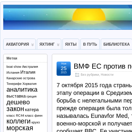
АКВАТОРИЯ
ЯХТИНГ
ЯХТЫ
В ПУТЬ
БИБЛИОТЕКА
Метки
Ноя
ВМФ ЕС против п
boat show
Австралия
25
Италия
Испания
2015
Без рубрики
,
Новости
Канарские острова
Тенерифе
Хорватия
7 октября 2015 года стран
аналитика
этапу операции в Средизе
выставка
греция
борьба с нелегальными пе
дешево
закон
прежде операция была тол
катера
называлась Eunavfor Med, 
класс RC44
класс финн
коллеги
военно-морской и получае
круиз
морская
сообщает BBC. Ее участни