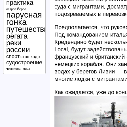
практика
суда с мигрантами, досмат
остров Йерро
парусная
подозреваемых в перевозк
гонка
Предполагается, что руко
путешествие
Под командованием италь
регата
Кредендино будет несколь
реки
россии
Local, будут задействован
французский и британский 
спорт
стоп-кадр
судостроение
немецких корабля. Они за
чемпионат мира
водах у берегов Ливии — в
многие лодки с мигрантами
Как ожидается, уже до кон