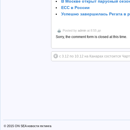
В Москве открыт парусный сезон
ECC в России
Успешно завершилась Регата в р
Posted by
admin
at 8:55 дп
Sorry, the comment form is closed at this time.
с 3.12 по 10.12 на Канарах состоится Ча
© 2015
ON SEA новости яхтинга