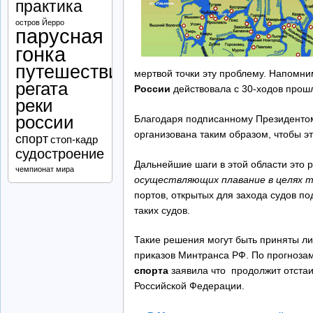
практика
остров Йерро
парусная
гонка
путешествие
мертвой точки эту проблему. Напомни
регата
России
действовала с 30-ходов прош
реки
россии
Благодаря подписанному Президенто
организована таким образом, чтобы эт
спорт
стоп-кадр
судостроение
Дальнейшие шаги в этой области это 
чемпионат мира
осуществляющих плавание в целях 
портов, открытых для захода судов п
таких судов.
Такие решения могут быть приняты л
приказов Минтранса РФ. По прогнозам
спорта
заявила что продолжит отста
Российской Федерации.