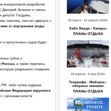
а инициатором разработки
С Дмитрий Зеленин и члены
 депутат Госдумы,
в, наконец, смогли сдвинуть с
26 марта - 16 апреля 2016г.
гами
во
внутренние воды
Кабо Верде - Канары
ПЛАНЫ ОТДЫХА
х и прогулочных судов будет
очных судов и
 России,
а также перечень
о которым разрешено плавание
16 апреля - 6 мая 2016г.
Тенерифе - Майорка -
 РФ, либо путем издания
сборные экипажи
ийская Федерация парусного
ПЛАНЫ ОТДЫХА
и с органами власти