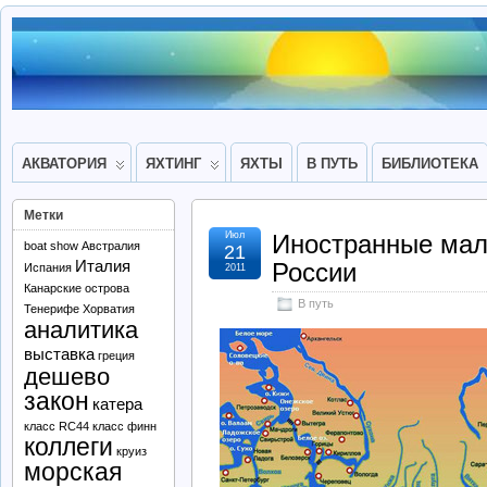
АКВАТОРИЯ
ЯХТИНГ
ЯХТЫ
В ПУТЬ
БИБЛИОТЕКА
Метки
Июл
Иностранные мал
boat show
Австралия
21
Италия
России
Испания
2011
Канарские острова
В путь
Тенерифе
Хорватия
аналитика
выставка
греция
дешево
закон
катера
класс RC44
класс финн
коллеги
круиз
морская