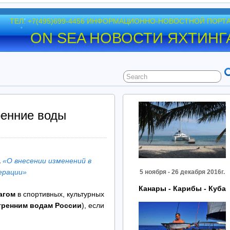
ТЕЛ. +7(495)699-4456 ИНФОРМАЦИОННО-НОВОСТНОЙ ПОРТ
ON SEA НОВОСТИ ЯХТИНГ
ренние воды
а
«О внесении изменений в
ерации»
5 ноября - 26 декабря 2016г.
Канары - Карибы - Куба
агом
в спортивных, культурных
тренним водам России
), если