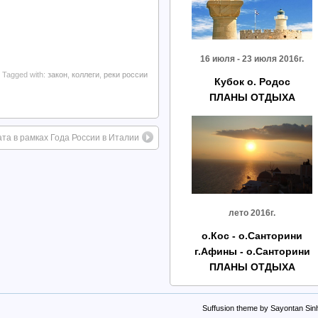
16 июля - 23 июля 2016г.
Tagged with:
закон
,
коллеги
,
реки россии
Кубок о. Родос
ПЛАНЫ ОТДЫХА
та в рамках Года России в Италии
лето 2016г.
о.Кос - о.Санторини
г.Афины - о.Санторини
ПЛАНЫ ОТДЫХА
Suffusion theme by Sayontan Sin