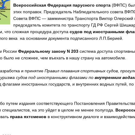
Всероссийская Федерация парусного спорта
(ВФПС) был
этих поправок. Председатель Наблюдательного совета ВФП
Совета ВФПС — замминистра Транспорта Виктор Олерский и
председатель комитета по транспорту ГД РФ Сергей Шишкаре
м, что сложная процедура доступа
судов под иностранными фла
лого века на основании документа подписанного Л.П.Берией.
м России
Федеральному закону
N 203
система доступа спортивны
о было не сложнее, чем въехать в нашу страну на автомобиле.
разработка и принятие
Правил плавания спортивных судов, прогул
туризма судов под иностранными флагами по
внутренним водам
од флагами иностранных государств, и внутренних водных путей, п
ибо путем издания соответствующего Постановления Правительства
 специалистов, на это уйдет в целом не менее полугода.
Всеросс
ивать
права яхтсменов
в конструктивном диалоге и взаимодействи