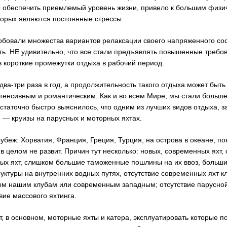
бы обеспечить приемлемый уровень жизни, привело к большим физи
торых являются постоянные стрессы.
обовали множества вариантов релаксации своего напряженного сос
ь. НЕ удивительно, что все стали предъявлять повышенные требо
 в короткие промежутки отдыха в рабочий период.
два-три раза в год, а продолжительность такого отдыха может быть
нтенсивным и романтическим. Как и во всем Мире, мы стали больш
Достаточно быстро выяснилось, что одним из лучших видов отдыха,
е — круизы на парусных и моторных яхтах.
убеж: Хорватия, Франция, Греция, Турция, на острова в океане, по
нг в целом не развит. Причин тут несколько: новых, современных ях
вых яхт, слишком большие таможенные пошлины на их ввоз, больш
уктуры на внутренних водных путях, отсутствие современных яхт кл
м нашим клубам или современным западным; отсутствие парусно
вие массового яхтинга.
т, в основном, моторные яхты и катера, эксплуатировать которые п