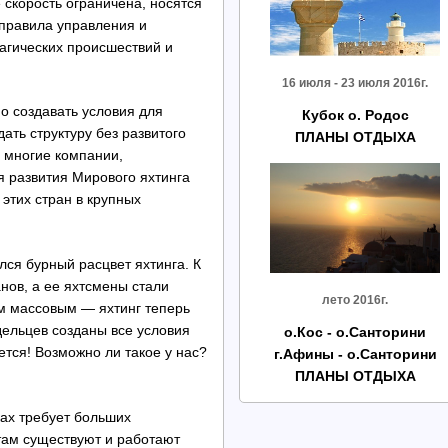
 скорость ограничена, носятся
 правила управления и
рагических происшествий и
16 июля - 23 июля 2016г.
о создавать условия для
Кубок о. Родос
ать структуру без развитого
ПЛАНЫ ОТДЫХА
 многие компании,
я развития Мирового яхтинга
этих стран в крупных
лся бурный расцвет яхтинга. К
нов, а ее яхтсмены стали
лето 2016г.
ем массовым — яхтинг теперь
дельцев созданы все условия
о.Кос - о.Санторини
ется! Возможно ли такое у нас?
г.Афины - о.Санторини
ПЛАНЫ ОТДЫХА
ках требует больших
 там существуют и работают