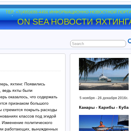
ТЕЛ. +7(495)699-4456 ИНФОРМАЦИОННО-НОВОСТНОЙ ПОРТ
ON SEA НОВОСТИ ЯХТИНГ
ерь, яхтинг. Появились
, ведь яхты были
ерь оказалось, что содержать
5 ноября - 26 декабря 2016г.
ается признаком большого
Канары - Карибы - Куба
ты стремится покрыть расходы
внованиях классов под эгидой
. Изменение политического
ации работающих, вынужденных