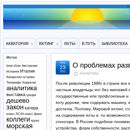
АКВАТОРИЯ
ЯХТИНГ
ЯХТЫ
В ПУТЬ
БИБЛИОТЕКА
Метки
Янв
О проблемах разв
boat show
Австралия
23
Италия
Испания
2015
АНАЛИТИКА
Канарские острова
Тенерифе
Хорватия
После революции 1986г в стране все 
аналитика
частные владельцы яхт без экипажей 
выставка
греция
государственные или профсоюзные и Ка
дешево
яхту дороже, чем содержать машину, 
закон
катера
достатка. Поэтому, Мировой яхтинг, 
класс RC44
класс финн
на содержание яхты и, по возможности
коллеги
круиз
спонсора. В России подобное пониман
морская
устройства, форм собственности, рас