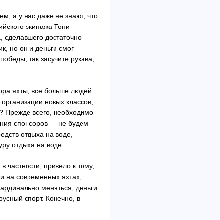
, а у нас даже не знают, что
ийского экипажа Тони
а, сделавшего достаточно
к, но он и деньги смог
победы, так засучите рукава,
зора яхты, все больше людей
 организации новых классов,
ы? Прежде всего, необходимо
рения спонсоров — не будем
редств отдыха на воде,
уру отдыха на воде.
 в частности, привело к тому,
ли на современных яхтах,
 кардинально меняться, деньги
русный спорт. Конечно, в