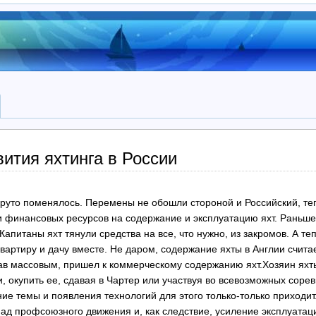
ития яхтинга в России
круто поменялось. Перемены не обошли стороной и Российский, теп
и финансовых ресурсов на содержание и эксплуатацию яхт. Раньше
питаны яхт тянули средства на все, что нужно, из закромов. А теп
квартиру и дачу вместе. Не даром, содержание яхты в Англии счит
став массовым, пришел к коммерческому содержанию яхт.Хозяин ях
, окупить ее, сдавая в Чартер или участвуя во всевозможных соре
ие темы и появления технологий для этого только-только приходит
пад профсоюзного движения и, как следствие, усиление эксплуат