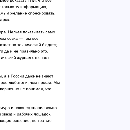
нее доказать ГНИ, что все
т только ту информацию,
самым желание спонсировать.
трок.
ора. Нельзя показывать само
дром совка — там все
ватает на технический бюджет,
 да и не правильно это.
тический журнал отвечает —
ы, а в России даже не знают
стрее любители, чем профи. Мы
овершенно не понимая, что
ьтура и наконец знание языка.
 звезд и рабочих лошадок.
ающее решение, не тратьте