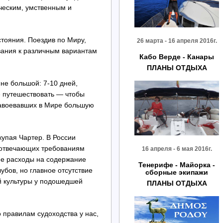
ческим, умственным и
тояния. Поездив по Миру,
26 марта - 16 апреля 2016г.
вания к различным вариантам
Кабо Верде - Канары
ПЛАНЫ ОТДЫХА
 не большой: 7-10 дней,
е путешествовать — чтобы
 завоевавших в Мире большую
купая Чартер. В России
т, отвечающих требованиям
16 апреля - 6 мая 2016г.
ие расходы на содержание
Тенерифе - Майорка -
убов, но главное отсутствие
сборные экипажи
й культуры у подошедшей
ПЛАНЫ ОТДЫХА
о правилам судоходства у нас,