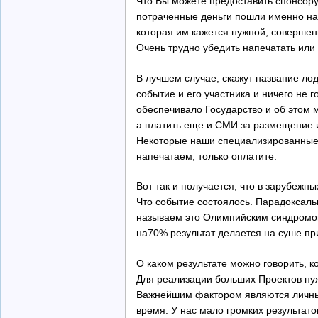
Что Вы можете предоставить спонсору
потраченные деньги пошли именно на
которая им кажется нужной, соверше
Очень трудно убедить напечатать или 
В лучшем случае, скажут название ло
событие и его участника и ничего не г
обеспечивало Государство и об этом м
а платить еще и СМИ за размещение и
Некоторые наши специализированные 
напечатаем, только оплатите.
Вот так и получается, что в зарубежн
Что событие состоялось. Парадоксаль
называем это Олимпийским синдромом
на70% результат делается на суше пр
О каком результате можно говорить, к
Для реализации больших Проектов ну
Важнейшим фактором являются личные
время. У нас мало громких результатов,