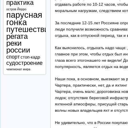
практика
отдавать работе по 10-12 часов, что
остров Йерро
моральным нагрузкам, следствием ко
парусная
гонка
За последние 12-15 лет Россияне опр
путешествие
люди получили возможность сравниват
регата
отдыха, как в отпускной период, так и
реки
Как выяснилось, отдыхать надо чаще: 
россии
главное при этом, чтобы отдых был и
спорт
стоп-кадр
глаза всего этогонашего не видели! 
судостроение
популярность, является отдых на вод
чемпионат мира
Наши пока, в основном, выезжают за р
Чартера, практически, нет, да и яхти
Чартера, очень мало; дороговизна но
лодок; отсутствие береговой инфрастр
яхтенной атмосферы, присущей стары
волны новых владельцев яхт и отсутст
Не удивительно, что в России покупаю