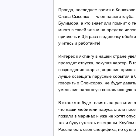
Правда, последнее время о Конюхове 
Слава Сысенко — член нашего клуба —
Булимора, а кто знает или помнит о 
много в своей жизни на пределе челов
привлечь и 3,5 раза в одиночку обойт
учитесь и работайте!
Интерес к яхтингу в нашей стране уве
проводят отпуска, покупая чартер. В
возрождение старых, хорошие призовы
лучше освещать парусные события в С
говорить о Спонсорах, не будут дават
уменьшив налоговую составляющую в ц
В итоге это будет влиять на развитие 
что наши любители паруса стали посе
пожили в маринах и уже не хотят опус
так и будут утекать из страны. Клубо
России есть своя специфика, но суть 