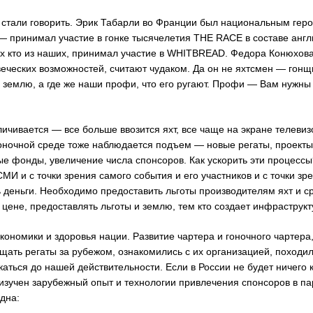
стали говорить. Эрик Табарли во Франции был национальным героем
 принимал участие в гонке тысячелетия THE RACE в составе англ
тех кто из наших, принимал участие в WHITBREAD. Федора Конюхов
еческих возможностей, считают чудаком. Да он не яхтсмен — гонщи
и землю, а где же наши профи, что его ругают. Профи — Вам нужны 
личивается — все больше ввозится яхт, все чаще на экране телеви
 гоночной среде тоже наблюдается подъем — новые регаты, проекты
е фонды, увеличение числа спонсоров. Как ускорить эти процесс
МИ и с точки зрения самого события и его участников и с точки з
ь деньги. Необходимо предоставить льготы производителям яхт и с
ене, предоставлять льготы и землю, тем кто создает инфраструкт
экономики и здоровья нации. Развитие чартера и гоночного чартера,
щать регаты за рубежом, ознакомились с их организацией, походи
каться до нашей действительности. Если в России не будет ничего
м изучен зарубежный опыт и технологии привлечения спонсоров в па
одна: