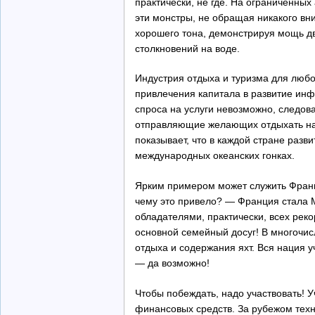
практически, не где. На ограниченных
эти монстры, не обращая никакого вн
хорошего тона, демонстрируя мощь дв
столкновений на воде.
Индустрия отдыха и туризма для любой
привлечения капитала в развитие инфр
спроса на услуги невозможно, следов
отправляющие желающих отдыхать на я
показывает, что в каждой стране разв
международных океанских гонках.
Ярким примером может служить Франци
чему это привело? — Франция стала М
обладателями, практически, всех реко
основной семейный досуг! В многочисл
отдыха и содержания яхт. Вся нация 
— да возможно!
Чтобы побеждать, надо участвовать! У
финансовых средств. За рубежом техн