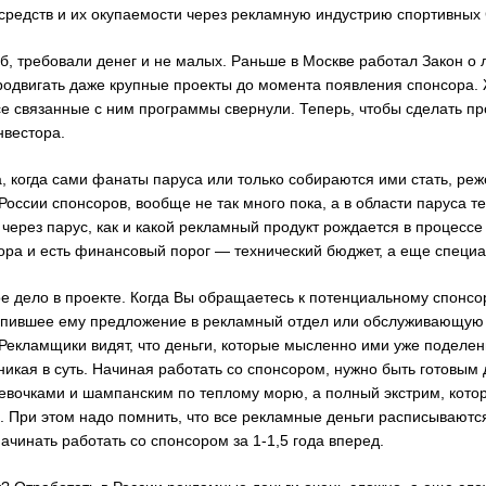
 средств и их окупаемости через рекламную индустрию спортивных
, требовали денег и не малых. Раньше в Москве работал Закон о л
родвигать даже крупные проекты до момента появления спонсора. 
е связанные с ним программы свернули. Теперь, чтобы сделать пр
нвестора.
а, когда сами фанаты паруса или только собираются ими стать, р
России спонсоров, вообще не так много пока, а в области паруса те
через парус, как и какой рекламный продукт рождается в процессе 
тора и есть финансовый порог — технический бюджет, а еще специ
 дело в проекте. Когда Вы обращаетесь к потенциальному спонсор
тупившее ему предложение в рекламный отдел или обслуживающую
Рекламщики видят, что деньги, которые мысленно ими уже поделены
икая в суть. Начиная работать со спонсором, нужно быть готовым 
девочками и шампанским по теплому морю, а полный экстрим, кот
 При этом надо помнить, что все рекламные деньги расписываются
чинать работать со спонсором за 1-1,5 года вперед.