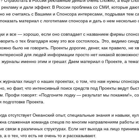
? Отработать в России рекламные деньги очень сложно, а еще слож
 рекламу и дали эффект. В России проблема со СМИ, которые даю
нно не считаясь с Вашими и Спонсора интересами, подрывая тем 
показать материал с логотипами спонсора и дать о нем несколько с
дки и все — хорошо, если оно совпадает с названием фирмы спонс
оворить о тех благодаря кому это все состоялось. Это, видимо син
ожно было не говорить. Проекты дорогие, денег, как правило, не х
нтересной для людей информации просто нет никакой возможности
журналы именно этим и грешат. Даем материал о Проекте, а тема
ых журналах пишут о наших проектах, о том, что нам нужны спонсор
но, но факт, что интенсивный поиск средств под Проекты ведут бы
. Профи говорят: «Подгоните лодку — результат мы покажем!», с
и подготовке Проекта.
огда отсутствует Океанский опыт, специальные знания и навыки, кул
жна слаженная команда спецов по многим направлениям работы из
 связи в различных структурах. Если нет выхода на лицо приним
 а о тех, что есть не очень то и рассказывают.