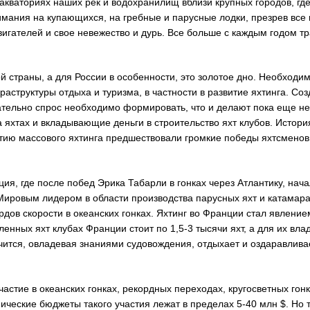
 акваториях наших рек и водохранилищ вблизи крупных городов, где
имания на купающихся, на гребные и парусные лодки, презрев все
игателей и свое невежество и дурь. Все больше с каждым годом т
 страны, а для России в особенности, это золотое дно. Необходим
аструктуры отдыха и туризма, в частности в развитие яхтинга. Созд
ательно спрос необходимо формировать, что и делают пока еще не
хтах и вкладывающие деньги в строительство яхт клубов. Истори
итию массового яхтинга предшествовали громкие победы яхтсменов 
я, где после побед Эрика Табарли в гонках через Атлантику, нача
ировым лидером в области производства парусных яхт и катамара
рдов скорости в океанских гонках. Яхтинг во Франции стал явлени
енных яхт клубах Франции стоит по 1,5-3 тысячи яхт, а для их вла
учится, овладевая знаниями судовождения, отдыхает и оздаравлива
частие в океанских гонках, рекордных переходах, кругосветных гон
ические бюджеты такого участия лежат в пределах 5-40 млн $. Но