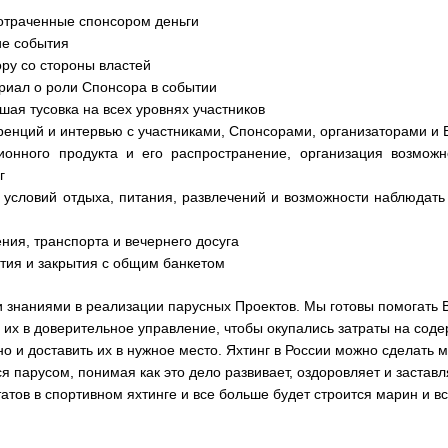
отраченные спонсором деньги
е события
ру со стороны властей
риал о роли Спонсора в событии
ая тусовка на всех уровнях участников
енций и интервью с участниками, Спонсорами, организаторами и 
ионного продукта и его распространение, организация возмож
г
 условий отдыха, питания, развлечений и возможности наблюдать
ния, транспорта и вечернего досуга
тия и закрытия с общим банкетом
и знаниями в реализации парусных Проектов. Мы готовы помогать 
 их в доверительное управление, чтобы окупались затраты на соде
но и доставить их в нужное место. Яхтинг в России можно сделать
 парусом, понимая как это дело развивает, оздоровляет и заставл
татов в спортивном яхтинге и все больше будет строится марин и вс